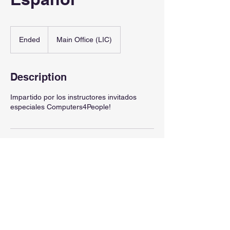
Ended
E
Main Office (LIC)
n
d
e
Description
d
Impartido por los instructores invitados
especiales Computers4People!
Contact Us
Volunteer
Donate
Media Kit